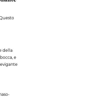
 Questo
e della
 bocca, e
 levigante
naso-