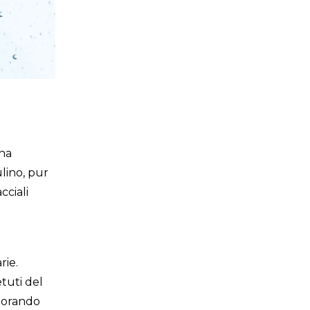
ina
ulino, pur
cciali
rie.
tuti del
liorando