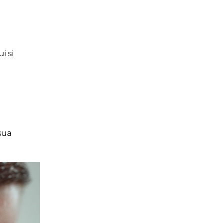
i si
sua