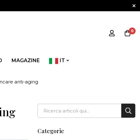
0
O
MAGAZINE
IT
kincare anti-aging
Cerca
ging
Cerc
Categorie