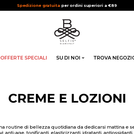
Spedizione gratuita
per ordini superiori a €89
OFFERTE SPECIALI
SU DI NOI
TROVA NEGOZI
CREME E LOZIONI
 routine di bellezza quotidiana da dedicarsi mattina e se
: anti-age, tonificanti, elasticizzanti, idratanti, antiossidant