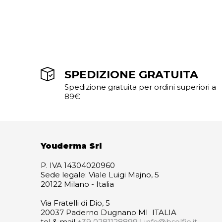
SPEDIZIONE GRATUITA
Spedizione gratuita per ordini superiori a
89€
Youderma Srl
P. IVA 14304020960
Sede legale: Viale Luigi Majno, 5
20122 Milano - Italia
Via Fratelli di Dio, 5
20037 Paderno Dugnano MI ITALIA
tel & mail
+39 0281128899
|
info@bselfie.it