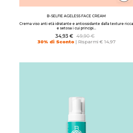
B-SELFIE AGELESS FACE CREAM
Crema viso anti età idratante e antiossidante dalla texture ricc
e setosa i cui principi...
34,93 €
49,90 €
30% di Sconto
| Risparmi € 14,97