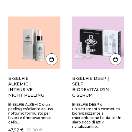
B-SELFIE
B-SELFIE DEEP |
ALKEMIC |
SELF
INTENSIVE
BIOREVITALIZIN
NIGHT PEELING
G SERUM
B-SELFIE ALKEMIC è un
B-SELFIE DEEP è
peeling esfoliante ad uso
un trattamento cosmetico
notturno formulato per
biorivitalizzante a
favorire il rinnovamento
microinfusione fai-da-te.Un
dello...
siero ricco di attivi
rivitalizzanti e...
47,92 €
59,90 €