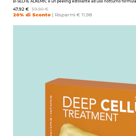
B-SELFIE ALKEMIC è un peeling esfoliante ad uso notturno formulato
47,92 €
59,90 €
20% di Sconto
| Risparmi € 11,98