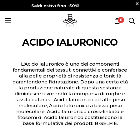
Spedizione gratuita
per ordini superiori a €89
0
Salta
al
ACIDO IALURONICO
contenuto
L'Acido Ialuronico è uno dei componenti
fondamentali dei tessuti connettivi e conferisce
alla pelle proprietà di resistenza e tonicità
garantendone l'idratazione. Dopo una certa età
la produzione naturale di questa sostanza
diminuisce favorendo la comparsa di rughe e
lassità cutanea. Acido Ialuronico ad alto peso
molecolare, Acido Ialuronico a basso peso
molecolare, Acido Ialuronico cross-linkato e
fitosomi di Acido Ialuronico costituiscono la
base formulativa dei prodotti B-SELFIE.