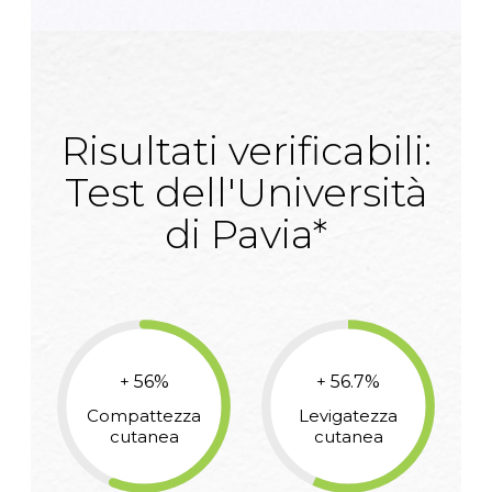
Risultati verificabili:
Test dell'Università
di Pavia*
+
56
%
+
56.7
%
Compattezza
Levigatezza
cutanea
cutanea