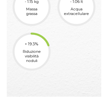
-
1.15
kg
-
1.06
lt
Massa
Acqua
grassa
extracellulare
+
19.3
%
Riduzione
visibilità
noduli