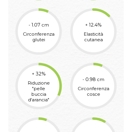
-
1.07
cm
+
12.4
%
Circonferenza
Elasticità
glutei
cutanea
+
32
%
-
0.98
cm
Riduzione
"pelle
Circonferenza
buccia
cosce
d'arancia"