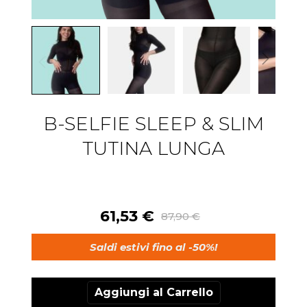
Vai
all'inizio
B-SELFIE SLEEP & SLIM
della
galleria
TUTINA LUNGA
di
immagini
61,53 €
87,90 €
Saldi estivi fino al -50%!
Aggiungi al Carrello