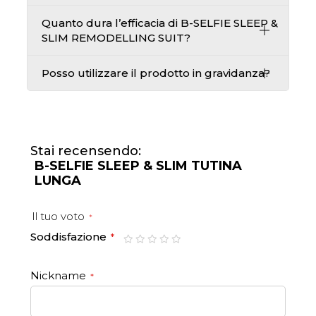
Quanto dura l’efficacia di B-SELFIE SLEEP &
SLIM REMODELLING SUIT?
Posso utilizzare il prodotto in gravidanza?
Stai recensendo:
B-SELFIE SLEEP & SLIM TUTINA
LUNGA
Il tuo voto
Soddisfazione
1
2
3
4
5
star
stars
stars
stars
stars
Nickname