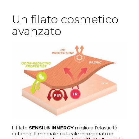
Un filato cosmetico
avanzato
Il filato
SENSIL® lNNERGY
migliora l’elasticità
cutanea. Il minerale naturale incorporato in