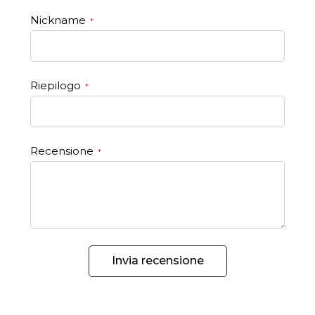
star
stars
stars
stars
stars
Nickname
Riepilogo
Recensione
Invia recensione