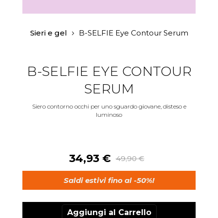
Vai
all'inizio
Sieri e gel
B-SELFIE Eye Contour Serum
della
galleria
di
immagini
B-SELFIE EYE CONTOUR
SERUM
Siero contorno occhi per uno sguardo giovane, disteso e
luminoso
34,93 €
49,90 €
Saldi estivi fino al -50%!
Aggiungi al Carrello