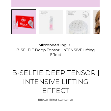
Vai
all'inizio
Microneedling
della
B-SELFIE Deep Tensor | inTENSIVE Lifting
galleria
Effect
di
immagini
B-SELFIE DEEP TENSOR |
INTENSIVE LIFTING
EFFECT
Effetto lifting istantaneo