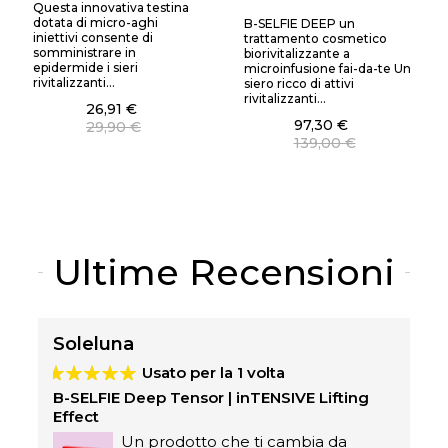
Questa innovativa testina
dotata di micro-aghi
B-SELFIE DEEP un
iniettivi consente di
trattamento cosmetico
somministrare in
biorivitalizzante a
epidermide i sieri
microinfusione fai-da-te Un
rivitalizzanti...
siero ricco di attivi
rivitalizzanti...
26,91 €
97,30 €
29,90 €
139,00 €
Ultime Recensioni
Soleluna
Usato per la 1 volta
B-SELFIE Deep Tensor | inTENSIVE Lifting
B
Effect
E
Un prodotto che ti cambia da