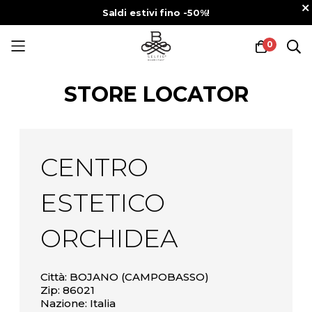
Saldi estivi fino -50%!
0
Salta
al
STORE LOCATOR
contenuto
CENTRO
ESTETICO
ORCHIDEA
Città: BOJANO (CAMPOBASSO)
Zip: 86021
Nazione: Italia